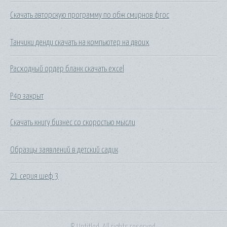
Скачать авторскую программу по обж смирнов фгос
Танчики денди скачать на компьютер на двоих
Расходный ордер бланк скачать excel
P4p закрыт
Скачать книгу бизнес со скоростью мысли
Образцы заявлений в детский садик
21 серия шеф 3
© Untitled. All rights reserved.