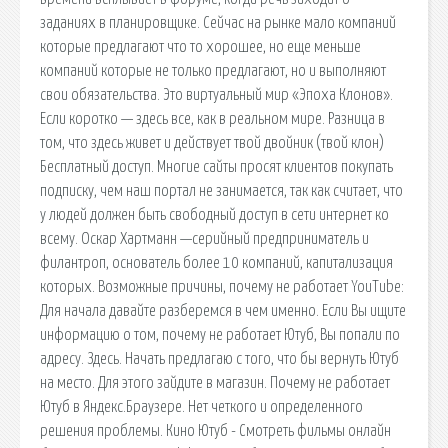
заданиях в планировщике. Сейчас на рынке мало компаний
которые предлагают что то хорошее, но еще меньше
компаний которые не только предлагают, но и выполняют
свои обязательства. Это виртуальный мир «Эпоха Клонов».
Если коротко — здесь все, как в реальном мире. Разница в
том, что здесь живет и действует твой двойник (твой клон)
Бесплатный доступ. Многие сайты просят клиентов покупать
подписку, чем наш портал не занимается, так как считает, что
у людей должен быть свободный доступ в сети интернет ко
всему. Оскар Хартманн —серийный предприниматель и
филантроп, основатель более 10 компаний, капитализация
которых. Возможные причины, почему не работает YouTube:
Для начала давайте разберемся в чем именно. Если Вы ищите
информацию о том, почему не работает Ютуб, Вы попали по
адресу. Здесь. Начать предлагаю с того, что бы вернуть Ютуб
на место. Для этого зайдите в магазин. Почему не работает
Ютуб в Яндекс.Браузере. Нет четкого и определенного
решения проблемы. Кино Ютуб - Смотреть фильмы онлайн