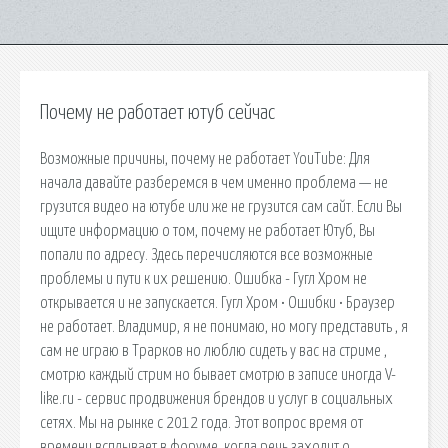
Почему не работает ютуб сейчас
Возможные причины, почему не работает YouTube: Для
начала давайте разберемся в чем именно проблема — не
грузится видео на ютубе или же не грузится сам сайт. Если Вы
ищите информацию о том, почему не работает Ютуб, Вы
попали по адресу. Здесь перечисляются все возможные
проблемы и пути к их решению. Ошибка - Гугл Хром не
открывается и не запускается. Гугл Хром • Ошибки • Браузер
не работает. Владимир, я не понимаю, но могу представить , я
сам не играю в Трарков но люблю сидеть у вас на стриме ,
смотрю каждый стрим но бывает смотрю в записе иногда V-
like.ru - сервис продвижения брендов и услуг в социальных
сетях. Мы на рынке с 2012 года. Этот вопрос время от
времени всплывает в форуме, когда речь заходит о