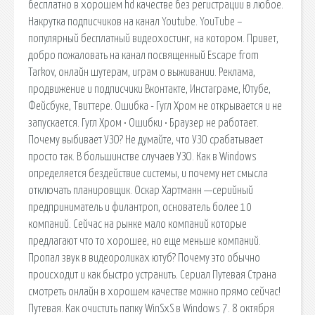
бесплатно в хорошем hd качестве без регистрации в любое.
Накрутка подписчиков на канал Youtube. YouTube –
популярный бесплатный видеохостинг, на котором. Привет,
добро пожаловать на канал посвященный Escape from
Tarkov, онлайн шутерам, играм о выживании. Реклама,
продвижение и подписчики Вконтакте, Инстаграме, Ютубе,
Фейсбуке, Твиттере. Ошибка - Гугл Хром не открывается и не
запускается. Гугл Хром • Ошибки • Браузер не работает.
Почему выбивает УЗО? Не думайте, что УЗО срабатывает
просто так. В большинстве случаев УЗО. Как в Windows
определяется бездействие системы, и почему нет смысла
отключать планировщик. Оскар Хартманн —серийный
предприниматель и филантроп, основатель более 10
компаний. Сейчас на рынке мало компаний которые
предлагают что то хорошее, но еще меньше компаний.
Пропал звук в видеороликах ютуб? Почему это обычно
происходит и как быстро устранить. Сериал Путевая Страна
смотреть онлайн в хорошем качестве можно прямо сейчас!
Путевая. Как очистить папку WinSxS в Windows 7. 8 октября