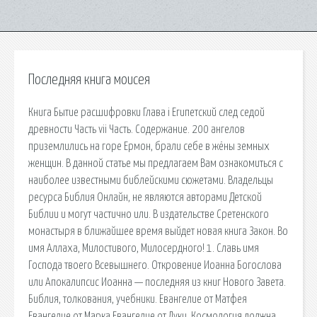
Последняя книга моисея
Книга Бытие расшифровки Глава i Египетский след седой
древности Часть vii Часть. Содержание. 200 ангелов
приземлились на горе Ермон, брали себе в жёны земных
женщин. В данной статье мы предлагаем Вам ознакомиться с
наиболее известными библейскими сюжетами. Владельцы
ресурса Библия Онлайн, не являются авторами Детской
Библии и могут частично или. В издательстве Сретенского
монастыря в ближайшее время выйдет новая книга Закон. Во
имя Аллаха, Милостивого, Милосердного! 1. Славь имя
Господа твоего Всевышнего. Откровение Иоанна Богослова
или Апокалипсис Иоанна — последняя из книг Нового Завета.
Библия, толкования, учебники. Евангелие от Матфея
Евангелие от Марка Евангелие от Луки. Космология должна