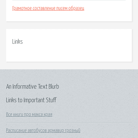
Грамотное составление писем образец
Links
An Informative Text Blurb
Links to Important Stuff
Все книги про макса края
Расписание автобусов армавир грозный