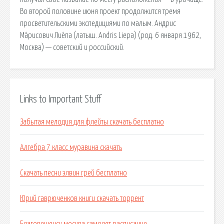
Во второй половине июня проект продолжится тремя
просветительскими экспедициями по малым. Андрис
Ма́рисович Лие́па (латыш. Andris Liepa) (род. 6 января 1962,
Москва) — советский и российский.
Links to Important Stuff
Забытая мелодия для флейты скачать бесплатно
Алгебра 7 класс муравина скачать
Скачать песни элвин грей бесплатно
Юрий гаврюченков книги скачать торрент