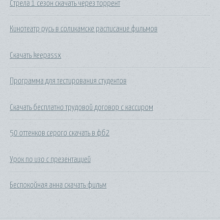
Стрела 1 сезон скачать через торрент
Кинотеатр русь в соликамске расписание фильмов
Скачать keepassx
Программа для тестирования студентов
Скачать бесплатно трудовой договор с кассиром
50 оттенков серого скачать в фб2
Урок по изо с презентацией
Беспокойная анна скачать фильм