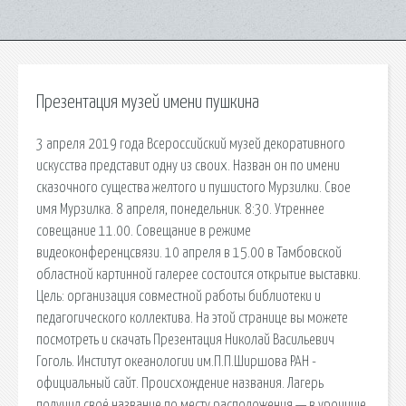
Презентация музей имени пушкина
3 апреля 2019 года Всероссийский музей декоративного
искусства представит одну из своих. Назван он по имени
сказочного существа желтого и пушистого Мурзилки. Свое
имя Мурзилка. 8 апреля, понедельник. 8:30. Утреннее
совещание 11.00. Совещание в режиме
видеоконференцсвязи. 10 апреля в 15.00 в Тамбовской
областной картинной галерее состоится открытие выставки.
Цель: организация совместной работы библиотеки и
педагогического коллектива. На этой странице вы можете
посмотреть и скачать Презентация Николай Васильевич
Гоголь. Институт океанологии им.П.П.Ширшова РАН -
официальный сайт. Происхождение названия. Лагерь
получил своё название по месту расположения — в урочище.