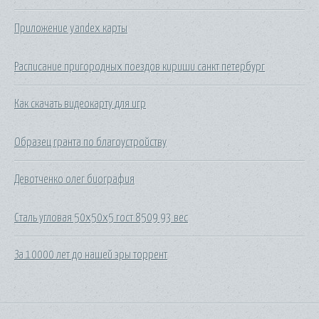
Приложение yandex карты
Расписание пригородных поездов кириши санкт петербург
Как скачать видеокарту для игр
Образец гранта по благоустройству
Девотченко олег биография
Сталь угловая 50х50х5 гост 8509 93 вес
За 10000 лет до нашей эры торрент