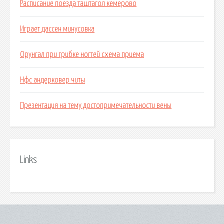
Расписание поезда таштагол кемерово
Играет дассен минусовка
Орунгал при грибке ногтей схема приема
Нфс андерковер читы
Презентация на тему достопримечательности вены
Links