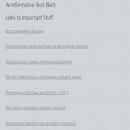
An Informative Text Blurb
Links to Important Stuff
Воспоминания фильм
Валентинова анна любовь на выходные скачать
Новогодние схемы плетения бисером
Не расставайтесь с любимыми мачете минус
Премиум шаблоны wordpress 2015
Рем дигга черника скачать торрент
Расписание автобусов армавир грозный