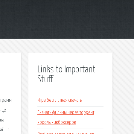
Links to Important
Stuff
ограмм
Игра бесплатная скачать
яце
Скачать фильмы через торрент
шат
король кикбоксеров
айн с