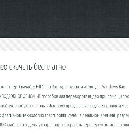
ео скачать бесплатно
компьютер. Скачайте Hill Climb Racing на русском языке для Windows Как
те #ПОДРОБНОЕ ОПИСАНИЕ способов для переворота видео при помощи пр
ной учебной дисциплины «История» предназначена для. В прошлом мес
х флагманов: технологию трассировки лучей в реальном времени разре
 ПДФ файл или отдельную страницу и сохранить перевернутым можно онл