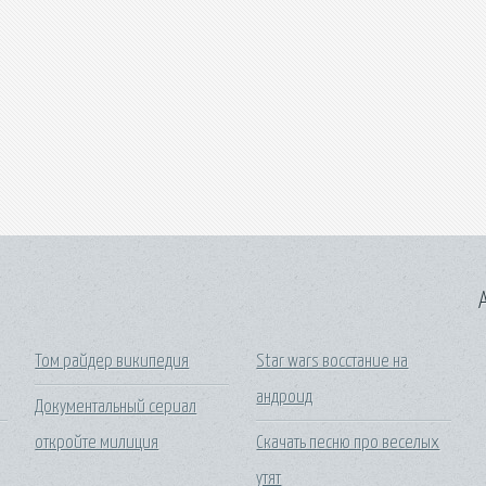
A
Том райдер википедия
Star wars восстание на
андроид
Документальный сериал
откройте милиция
Скачать песню про веселых
утят