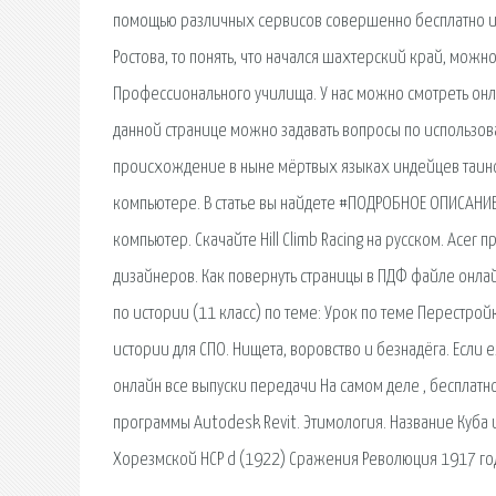
помощью различных сервисов совершенно бесплатно и бе
Ростова, то понять, что начался шахтерский край, мо
Профессионального училища. У нас можно смотреть онл
данной странице можно задавать вопросы по использов
происхождение в ныне мёртвых языках индейцев таино
компьютере. В статье вы найдете #ПОДРОБНОЕ ОПИСАНИЕ с
компьютер. Скачайте Hill Climb Racing на русском. Ace
дизайнеров. Как повернуть страницы в ПДФ файле онла
по истории (11 класс) по теме: Урок по теме Перестрой
истории для СПО. Нищета, воровство и безнадёга. Если ех
онлайн все выпуски передачи На самом деле , бесплат
программы Autodesk Revit. Этимология. Название Куба
Хорезмской НСР d (1922) Сражения Революция 1917 год