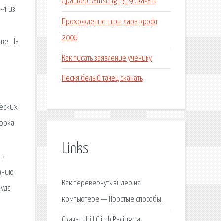
Драйвер samsung r519 скачать
-4 из
Прохождение игры лара крофт
2006
ве. На
Как писать заявление ученику
Песня белый танец скачать
ческих
урока
Links
ть
ванию
Как перевернуть видео на
руда
компьютере — Простые способы.
Скачать Hill Climb Racing на