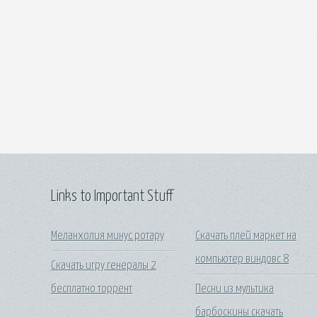
Links to Important Stuff
Меланхолия минус ротару
Скачать плей маркет на
компьютер виндовс 8
Скачать игру генералы 2
бесплатно торрент
Песни из мультика
барбоскины скачать