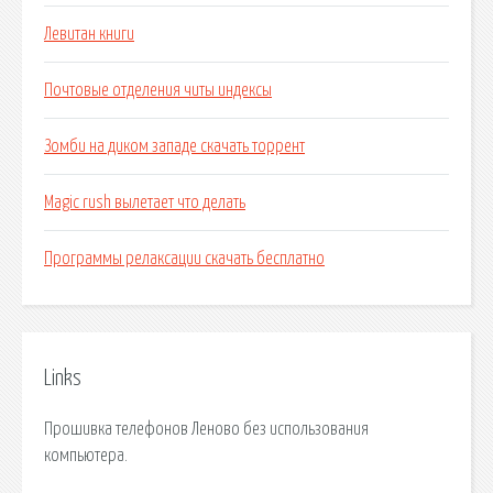
Левитан книги
Почтовые отделения читы индексы
Зомби на диком западе скачать торрент
Magic rush вылетает что делать
Программы релаксации скачать бесплатно
Links
Прошивка телефонов Леново без использования
компьютера.