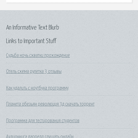
An Informative Text Blurb
Links to Important Stuff
Судьба ночь схватки прохождение
Отель схема рулетка 3 отзывы
Как удалить с ноутбука программу
Планета обезьян революция 3д скачать торрент
Программа для тестирования студентов
Аудиокнига даррелл слушать онлайн