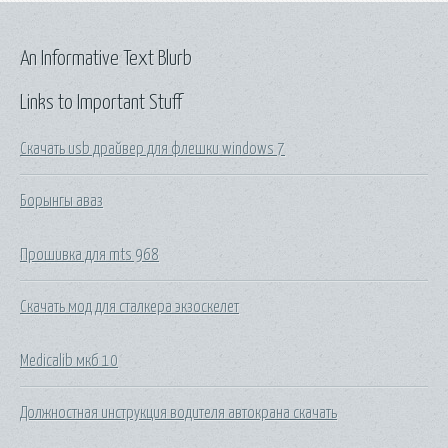
An Informative Text Blurb
Links to Important Stuff
Скачать usb драйвер для флешки windows 7
Борынгы аваз
Прошивка для mts 968
Скачать мод для сталкера экзоскелет
Medicalib мкб 10
Должностная инструкция водителя автокрана скачать