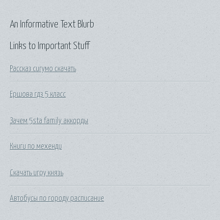
An Informative Text Blurb
Links to Important Stuff
Рассказ сигумо скачать
Ершова гдз 5 класс
Зачем 5sta family аккорды
Книги по мехенди
Скачать игру князь
Автобусы по городу расписание