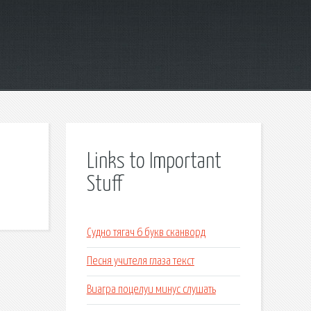
Links to Important
Stuff
Судно тягач 6 букв сканворд
Песня учителя глаза текст
Виагра поцелуи минус слушать