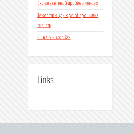
Скачать сетевой драйвер леново
Texet tm 4077 x point прошивка
скачать
Книга о микробах
Links