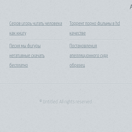
A
Серов игорь читать человека
Торрент порно фильмы в hd
как книгу
качестве
Песня мы фигуры
Постановления
негативные скачать
апелляционного суда
бесплатно
образец
© Untitled. All rights reserved.