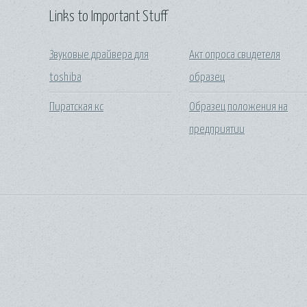
Links to Important Stuff
Звуковые драйвера для
Акт опроса свидетеля
toshiba
образец
Пиратская кс
Образец положения на
предприятии