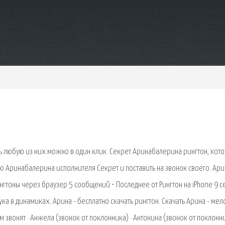
ь любую из них можно в один клик. Секрет Аринабалерина рингтон, кот
ю Аринабалерина исполнителя Секрет и поставить на звонок своего. Ари
гтоны через браузер 5 сообщений ⋅ Последнее от Рингтон на iPhone 9 се
ка в динамиках. Арина - бесплатно скачать рингтон. Скачать Арина - ме
м звонят · Анжела (звонок от поклонника) · Антонина (звонок от поклонни