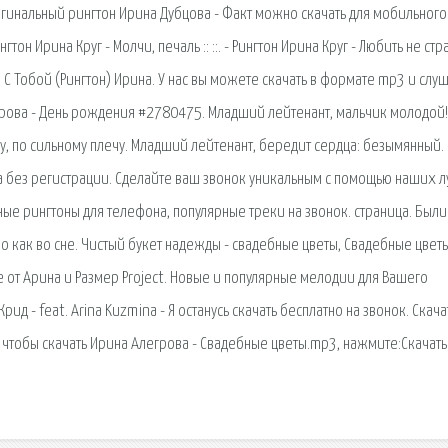
ригинальный рингтон Ирина Дубцова - Факт можно скачать для мобильного
тон Ирина Круг - Молчи, печаль :: ::. - Рингтон Ирина Круг - Любить не стр
Мы С Тобой (Рингтон) Ирина. У нас вы можете скачать в формате mp3 и слуш
рова - День рождения #2780475. Младший лейтенант, мальчик молодой!
ску, по сильному плечу. Младший лейтенант, бередит сердца: безымянный.
а без регистрации. Сделайте ваш звонок уникальным с помощью наших 
ные рингтоны для телефона, популярные треки на звонок. cтраница. Были
ло как во сне. Чистый букет надежды - свадебные цветы, Свадебные цвет
е от Арина и Размер Project. Новые и популярные мелодии для Вашего
рид - feat. Arina Kuzmina - Я останусь скачать бесплатно на звонок. Скача
о чтобы скачать Ирина Алегрова - Свадебные цветы.mp3, нажмите:Скачать