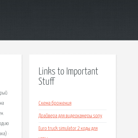
Links to Important
Stuff
орый
на
Схема брожения
н.
Драйвера для видеокамеры sony
лодию
Euro truck simulator 2 коды для
ка) ·