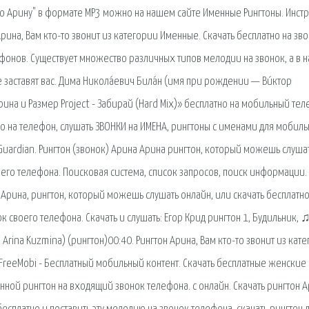
ро Арину" в формате MP3 можно на нашем сайте Именные Рингтоны. Инст
Арина, Вам кто-то звонит из категории Именные. Скачать бесплатно на зв
ефонов. Существует множество различных типов мелодии на звонок, а в 
аставят вас. Дима Никола́евич Била́н (имя при рождении — Ви́ктор
Арина и Размер Project - Забирай (Hard Mix)» бесплатно на мобильный те
но на телефон, слушать ЗВОНКИ на ИМЕНА, рингтоны с именами для мобиль
uardian. Рингтон (звонок) Арина Арина рингтон, который можешь слуша
воего телефона. Поисковая сиcтема, список запросов, поиск информации.
Арина, рингтон, который можешь слушать онлайн, или скачать бесплатн
 своего телефона. Скачать и слушать: Егор Крид рингтон 1, Будильник, ♫
Arina Kuzmina) (рингтон)00:40. Рингтон Арина, Вам кто-то звонит из кат
FreeMobi - Бесплатный мобильный контент. Скачать бесплатные женские
нной рингтон на входящий звонок телефона. с онлайн. Скачать рингтон А