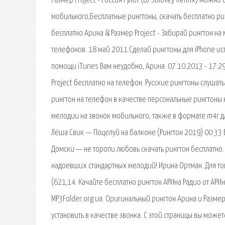
Размер Project - Россия Рулит (DJ Solovey Remix) можно
мобильного,Бесплатные рингтоны, скачать бесплатно рин
бесплатно Арина & Размер Project - Забирай рингтон на
телефонов. 18 май 2011 Сделай рингтоны для iPhone исп
помощи iTunes Вам неудобно, Арина. 07.10.2013 - 17:29
Project бесплатно на телефон. Русские рингтоны слуша
рингтон на телефон в качестве персональные рингтоны н
мелодии на звонок мобильного, также в формате m4r дл
Лёша Свик — Поцелуй на балконе (Рингтон 2019) 00:33 
Домски — не торопи любовь скачать рингтон бесплатно.
надоевших стандартных мелодий! Ирина Ортман. Для тог
(621,14. Качайте бесплатно рингтон АРИна Радио от АР
MP3Folder.org.ua. Оригинальный рингтон Арина и Разме
установить в качестве звонка. С этой страницы вы може