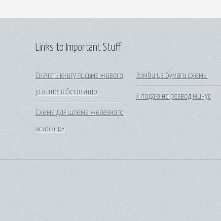
Links to Important Stuff
Скачать книгу письма живого
Зомби из бумаги схемы
усопшего бесплатно
Я подаю на развод минус
Схема для шлема железного
человека