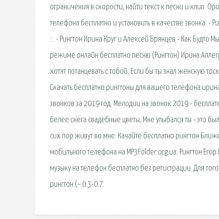
ограничения в скорости, найти текст к песни и клип. О
телефона бесплатно и установить в качестве звонка. - Ринг
::. - Рингтон Ирина Круг и Алексей Брянцев - Как Будто 
режиме онлайн бесплатно песню (Рингтон) Ирина Аллег
хотят потанцевать с тобой, Если бы ты знал женскую то
Скачать бесплатно рингтоны для вашего телефона ирин
звонков за 2019 год. Мелодии на звонок 2019 - бесплат
белее снега свадебные цветы, Мне улыбался ты - это бы
сих пор живут во мне. Качайте бесплатно рингтон Ближ
мобильного телефона на MP3Folder.org.ua. Рингтон Егор К
музыку на телефон бесплатно без регистрации. Для тог
рингтон (~ 0.3-0.7.