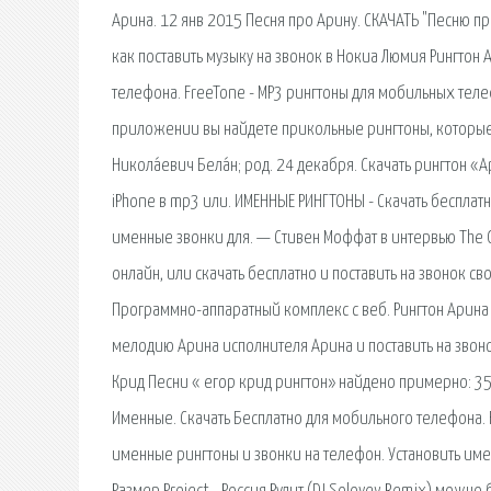
Арина. 12 янв 2015 Песня про Арину. СКАЧАТЬ "Песню п
как поставить музыку на звонок в Нокиа Люмия Рингтон 
телефона. FreeTone - MP3 рингтоны для мобильных тел
приложении вы найдете прикольные рингтоны, которые з
Никола́евич Бела́н; род. 24 декабря. Скачать рингтон «
iPhone в mp3 или. ИМЕННЫЕ РИНГТОНЫ - Скачать бесплат
именные звонки для. — Стивен Моффат в интервью The G
онлайн, или скачать бесплатно и поставить на звонок с
Программно-аппаратный комплекс с веб. Рингтон Арина 
мелодию Арина исполнителя Арина и поставить на звонок
Крид Песни « егор крид рингтон» найдено примерно: 35 
Именные. Скачать Бесплатно для мобильного телефона. 
именные рингтоны и звонки на телефон. Установить име