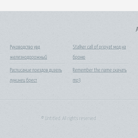
A
Руководство увд
Stalker call of pripyat мод на
железнодорожный
броню
Расписание поездов дизель
Remember the name скачать
лунинец брест
mp3
© Untitled. All rights reserved.