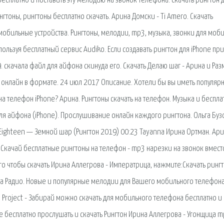
 бесплатно и поставить эту мелодию на звонок телефона. скачать рингтон 
гтоны, рингтоны бесплатно скачать. Арина Домски - Ti Amero. Скачать
 мобильные устройства. Рингтоны, мелодии, mp3, музыка, звонки для моб
ользуя бесплатный сервис Audiko. Если создавать рингтон для iPhone при
. скачала файл для айфона скинуда его. Скачать Делаю шаг - Арина и Ра
ть онлайн в формате. 24 июл 2017 Описание. Хотели бы вы иметь популяр
а телефон iPhone? Арина. Рингтоны скачать на телефон. Музыка и беспл
я айфона (iPhone). Прослушивание онлайн каждого рингтона. Ольга Буз
Eighteen — Земной шар (Рингтон 2019) 00:23 Tayanna Ирина Ортман. Ар
 Скачай бесплатные рингтоны на телефон - mp3 нарезки на звонок вмест
о чтобы скачать Ирина Аллегрова - Императрица, нажмите:Скачать ринг
Ина Радио. Новые и популярные мелодии для Вашего мобильного телефона
р Project - Забирай можно скачать для мобильного телефона бесплатно и
те бесплатно прослушать и скачать Рингтон Ирина Аллегрова - Угонщица 