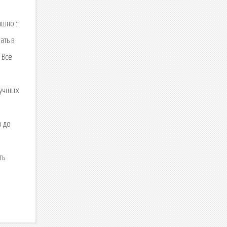
ашно ::
ать в
 Все
лучших
ы до
ть