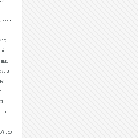
для
ильных
змер
ный
атные
ова и
ина
о
тон
 на
mp3 без