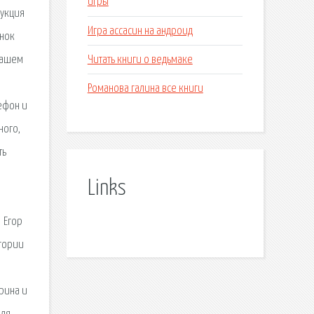
игры
рукция
Игра ассасин на андроид
онок
Читать книги о ведьмаке
нашем
Романова галина все книги
лефон и
ного,
ть
Links
о
 Егор
егории
рина и