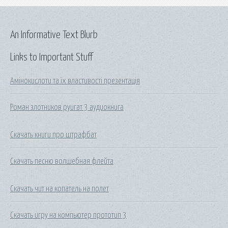
An Informative Text Blurb
Links to Important Stuff
Амінокислоти та їх властивості презентація
Роман злотников руигат 3 аудиокнига
Скачать книги про штрафбат
Скачать песню волшебная флейта
Скачать чит на копатель на полет
Скачать игру на компьютер прототип 3