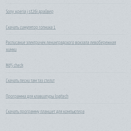
Sony xperia j st26i драйвер
Скачать симулятор гопника 1
Расписание электричек ленинградского вокзала левобережная
химки
Md5 check
Скачать песни там таз стелит
Программа для клавиатуры logitech
Скачать программу планшет для компьютера