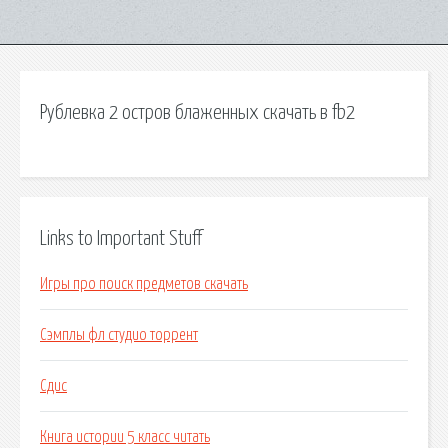
Рублевка 2 остров блаженных скачать в fb2
Links to Important Stuff
Игры про поиск предметов скачать
Сэмплы фл студио торрент
Сдис
Книга истории 5 класс читать