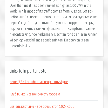
Over the time it has been ranked as high as 100 799 in the
world, while most of its traffic comes from Russian. Вот вам
небольшой список торрентов, которыми я пользуюсь уже не
первый год. Я предпочитаю. Популярные торрент трекеры,
порталы и сайты с онлайн фильмами. De symptomen van een
nierontsteking; hoe herkennen? Klachten rond de nieren kunnen
wijzen op verschillende aandoeningen. E n daarvan is een
nierontsteking
Links to Important Stuff
Kernel32 dll ошибка как исправить skype
Клуб винкс 5 сезон скачать торрент
Скачать картинки на рабочий стол 1024х600