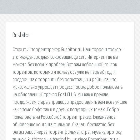
Rusbitor
Открытый торрент трекер Rusbitor.ru. Наш торрент трекер –
это международная сокровищница сети Интернет, где вы
можете без всяких проблем Вот вам небольшой список
торрентов, которыми я пользуюсь уже не первый год. Я
предпочитаю торренты без регистрации и рейтинга, что
максимально упрощает процесс поиска Добро пожаловать
на обновленный трекер Fost.CLUB. Мы как и прежде
продолжаем старые традиции предоставлять вам все лучшее
как в теме Софт, так и в других популярных темах. Добро
пожаловать на Российский торрент трекер. Ежедневное
обновление контента фильмов. Скачать бесплатно без
регистрации через торрент фильмы, игры, музыку, эротику,
тв-шоу. Rusbitor.ru is tracked by us since December, 2013.