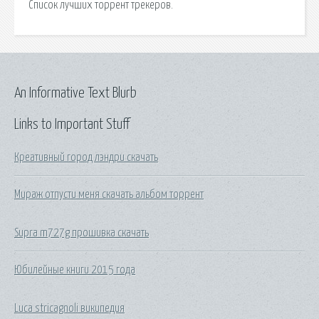
Список лучших торрент трекеров.
An Informative Text Blurb
Links to Important Stuff
Креативный город лэндри скачать
Мираж отпусти меня скачать альбом торрент
Supra m727g прошивка скачать
Юбилейные книги 2015 года
Luca stricagnoli википедия