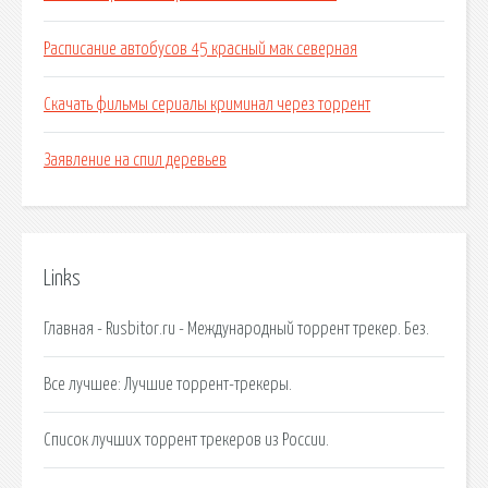
Расписание автобусов 45 красный мак северная
Скачать фильмы сериалы криминал через торрент
Заявление на спил деревьев
Links
Главная - Rusbitor.ru - Международный торрент трекер. Без.
Все лучшее: Лучшие торрент-трекеры.
Список лучших торрент трекеров из России.