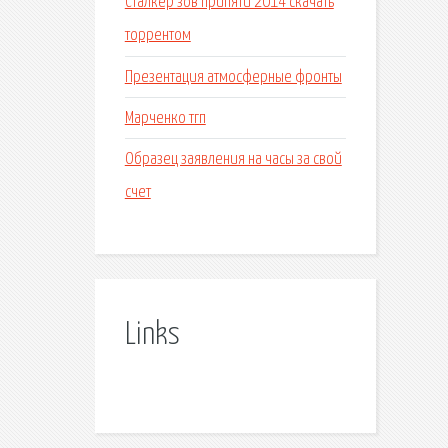
Сталкер зов припяти 2014 скачать
торрентом
Презентация атмосферные фронты
Марченко тгп
Образец заявления на часы за свой
счет
Links