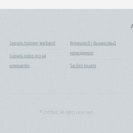
A
Скачать торрент warband
Кузнецов б т финансовый
менеджмент
Скачать video pro на
компьютер
Sai без триала
© Untitled. All rights reserved.