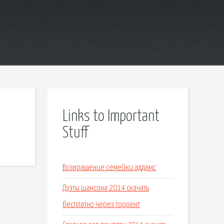
Links to Important
Stuff
Возвращение семейки аддамс
Дуэты шансона 2014 скачать
бесплатно через торрент