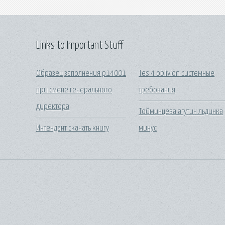
Links to Important Stuff
Образец заполнения р14001
Tes 4 oblivion системные
при смене генерального
требования
директора
Тойминцева агутин льдинка
Интендант скачать книгу
минус