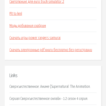
Светотюнинг для euro truck simulator 2
Plt to kml
Моды добивания скайрим
Скачать игры power rangers samurai
Скачать электронные pdf книги бесплатно без регистрации
Links
Сверхъестественное: Аниме (Supernatural: The Animation.
Сериал Сверхъестественное онлайн - 12 сезон 4 серия.