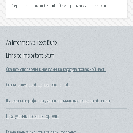
Сериал Я – зомби (iZombie) смотреть онлайн бесплатно.
An Informative Text Blurb
Links to Important Stuff
Скачать справочник начальника караула пожарной части
Скачать звук сообщения iphone note
Шаблоны портфолио ученика начальных классов образец
Игра уличный гонщик торрент
Елена ваенга скачать все песни торрент