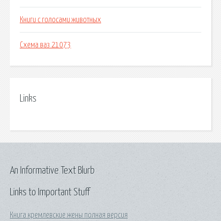
Книги с голосами животных
Схема ваз 21073
Links
An Informative Text Blurb
Links to Important Stuff
Книга кремлевские жены полная версия