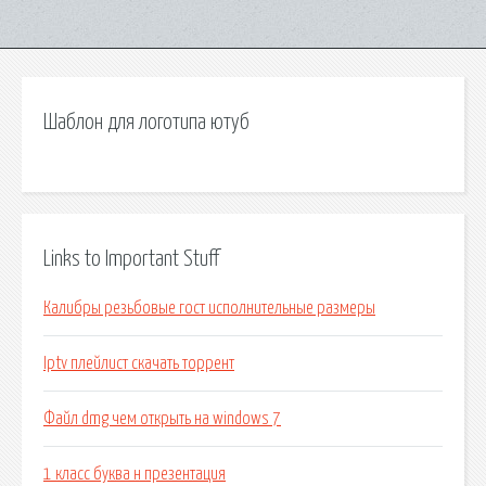
Шаблон для логотипа ютуб
Links to Important Stuff
Калибры резьбовые гост исполнительные размеры
Iptv плейлист скачать торрент
Файл dmg чем открыть на windows 7
1 класс буква н презентация