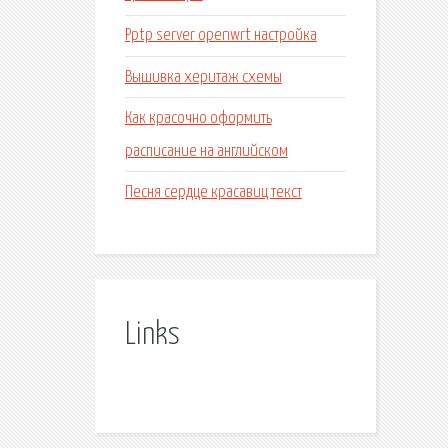
Pptp server openwrt настройка
Вышивка херитаж схемы
Как красочно оформить
расписание на английском
Песня сердце красавиц текст
Links