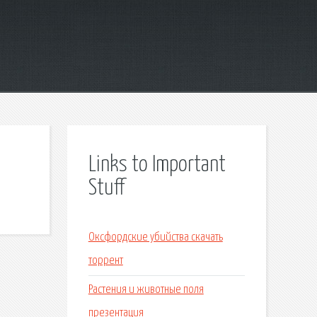
Links to Important
Stuff
Оксфордские убийства скачать
торрент
Растения и животные поля
презентация