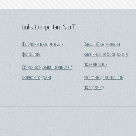
Links to Important Stuff
Шаблоны в форме для
Василий сергеевич
фотошопа
калинников биография
презентация
Сборник музыки июль 2015
скачать торрент
Аваст не дает скачать
программу