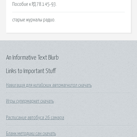
Пособие к РД 78.145-93.
старые журналы радио.
An Informative Text Blurb
Links to Important Stuff
Навигация для китайских автомагнитол скачать
Игры супермаркет скачать
Расписание автобуса 26 самара
Бланк методики сан скачать