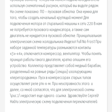
используя схематичный рисунок, который вы видите рядом.
На схеме показано: ПО – пусковая обмотка. Она нужна для
того, чтобы создать начальный крутящий момент Для
подключения мотора от стиральной машины к сети 220 В нам
не потребуется пускового конденсатора, а также сам
двигатель не нуждается в пусковой обмотке. Принципиальная
электрическая схема холодильника Индезит Full No Frost При
наборе заданной температуры размыкаются контакты
«3»-«4», отключается компрессор, вентилятор. Чтобы понять
принцип работы такого двигателя, кратко опишем его
устройство. Коллектор представляет собой медный барабан,
разделенный на ровные ряды (секции) изолирующими
«перегородками». Пуск в компрессорах старых типов
осуществляет реле ртк-х-м. При неисправности этого. и
далее, со мной согласятся, что для электрической схемы
\рис.1\ недостает еще одного. ссылка. Здравствуйте Сергей!
Найти электрическую схему подключения переключателей.