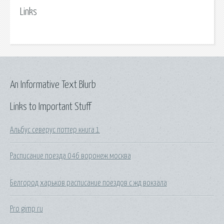
Links
An Informative Text Blurb
Links to Important Stuff
Альбус северус поттер книга 1
Расписание поезда 046 воронеж москва
Белгород харьков расписание поездов с жд вокзала
Pro gimp ru