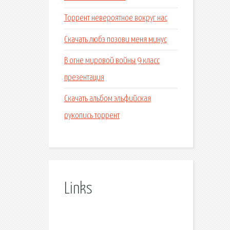
Торрент невероятное вокруг нас
Скачать любэ позови меня минус
В огне мировой войны 9 класс
презентация
Скачать альбом эльфийская
рукопись торрент
Links