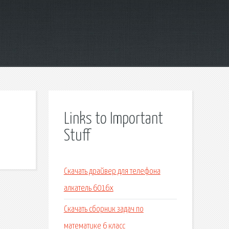
Links to Important
Stuff
Скачать драйвер для телефона
алкатель 6016х
Скачать сборник задач по
математике 6 класс