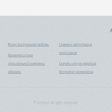
A
Минус виртуальная любовь
Славянск автостанция
расписание
Характеристика
строительной компании
Скачать игру на андроид
образец
бесплатно зоомагазин
© Untitled. All rights reserved.