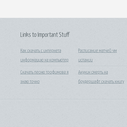
Links to Important Stuff
Как скачать с интернета
Расписание матчей чм
информацию на компьютер
испании
Скачать песню трофимова я
Акунин смерть на
знаю точно
брудершафт скачать книгу