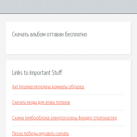
Скачать альбом оттаван бесплатно
Links to Important Stuff
Акт приема передачи комнаты образец
Скачать моды для атаки титанов
Схема темброблока электрогитары фендер стратокастер
Песни победы журавли скачать