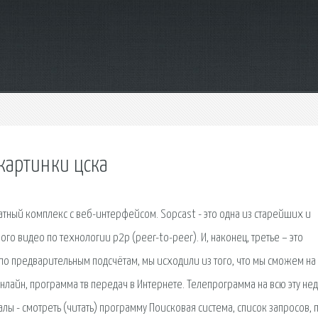
картинки цска
тный комплекс с веб-интерфейсом. Sopcast - это одна из старейших и
о видео по технологии p2p (peer-to-peer). И, наконец, третье – это
по предварительным подсчётам, мы исходили из того, что мы сможем на
лайн, программа тв передач в Интернете. Телепрограмма на всю эту не
алы - смотреть (читать) программу Поисковая сиcтема, список запросов, 