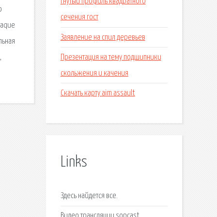
Гнутый профиль квадратного
о
сечения гост
niaque
Заявление на спил деревьев
льная
Презентация на тему подшипники
,
скольжения и качения
Скачать карту aim assault
Links
Здесь найдется все.
Видео трансляции sopcast.