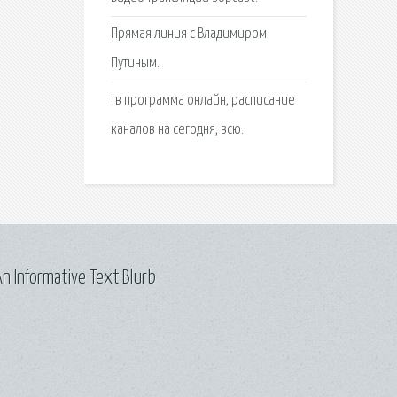
Прямая линия с Владимиром
Путиным.
тв программа онлайн, расписание
каналов на сегодня, всю.
n Informative Text Blurb