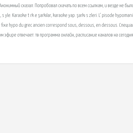
нонимный сказал: Попробовал скачать по всем ссылкам, и везде не был
s yle. Karaoke t rk e şarkılar, karaoke yap. şarkı s zleri. L’ pisode hypoma
 fixe hypo du grec ancien correspond sous, dessous, en dessous. Специа
м эфире отвечает. тв программа онлайн, расписание каналов на сегодня