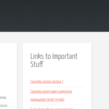
Links to Important
Stuff
Скачать сезон охоты 3
Скачать минусовку надежда
делю,
кадышева течет ручей
поиск