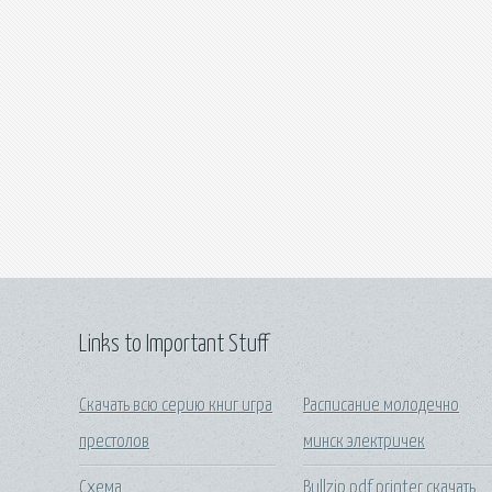
Links to Important Stuff
Скачать всю серию книг игра
Расписание молодечно
престолов
минск электричек
Схема
Bullzip pdf printer скачать