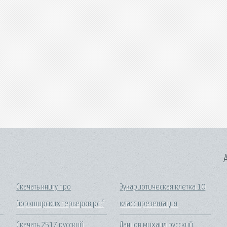
A
Скачать книгу про
Эукариотическая клетка 10
йоркширских терьеров pdf
класс презентация
Скачать 2517 русский
Ланцов михаил русский