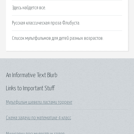
Здесь найдется все.
Русская классическая проза Флибуста.
Список мультфильмов для детей разных возрастов.
An Informative Text Blurb
Links to Important Stuff
Мультфильм шевели ластами торрент
Схема задачи по математике 4 класс
Минусовки восьмидесятых годов