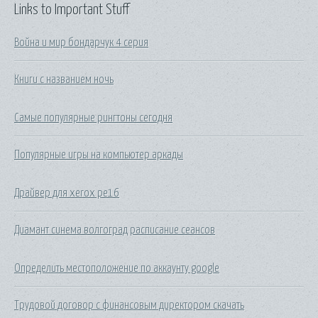
Links to Important Stuff
Война и мир бондарчук 4 серия
Книги с названием ночь
Самые популярные рингтоны сегодня
Популярные игры на компьютер аркады
Драйвер для xerox pe16
Диамант синема волгоград расписание сеансов
Определить местоположение по аккаунту google
Трудовой договор с финансовым директором скачать