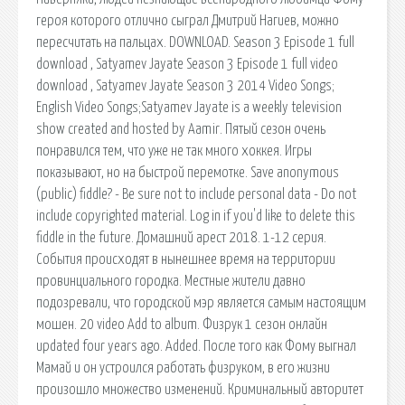
героя которого отлично сыграл Дмитрий Нагиев, можно
пересчитать на пальцах. DOWNLOAD. Season 3 Episode 1 full
download , Satyamev Jayate Season 3 Episode 1 full video
download , Satyamev Jayate Season 3 2014 Video Songs;
English Video Songs;Satyamev Jayate is a weekly television
show created and hosted by Aamir. Пятый сезон очень
понравился тем, что уже не так много хоккея. Игры
показывают, но на быстрой перемотке. Save anonymous
(public) fiddle? - Be sure not to include personal data - Do not
include copyrighted material. Log in if you'd like to delete this
fiddle in the future. Домашний арест 2018. 1-12 серия.
События происходят в нынешнее время на территории
провинциального городка. Местные жители давно
подозревали, что городской мэр является самым настоящим
мошен. 20 video Add to album. Физрук 1 сезон онлайн
updated four years ago. Added. После того как Фому выгнал
Мамай и он устроился работать физруком, в его жизни
произошло множество изменений. Криминальный авторитет