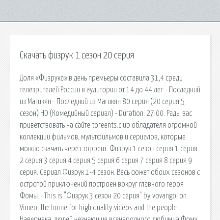
Скачать физрук 1 сезон 20 серия
Доля «Физрука» в день премьеры составила 31,4 среди
телезрителей России в аудитории от 14 до 44 лет. · Последний
из Магикян - Последний из Магикян 80 серия (20 серия 5
сезон) HD (Комедийный сериал) - Duration: 27:00. Рады вас
приветствовать на сайте toreents.club обладателя огромной
коллекции фильмов, мультфильмов и сериалов, которые
можно скачать через торрент. Физрук 1 сезон серия 1 серия
2 серия 3 серия 4 серия 5 серия 6 серия 7 серия 8 серия 9
серия. Сериал Физрук 1-4 сезон. Весь сюжет обоих сезонов с
остротой приключений построен вокруг главного героя
Фомы. · This is "Физрук 3 сезон 20 серия" by vovangol on
Vimeo, the home for high quality videos and the people
Наверняка, людей незнающие всенародного любимца Фому