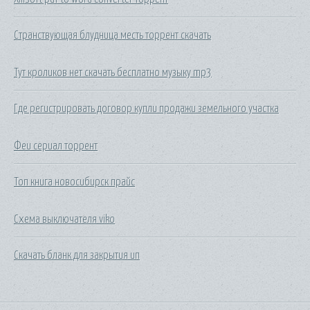
Странствующая блудница месть торрент скачать
Тут кроликов нет скачать бесплатно музыку mp3
Где регистрировать договор купли продажи земельного участка
Феи сериал торрент
Топ книга новосибирск прайс
Схема выключателя viko
Скачать бланк для закрытия ип