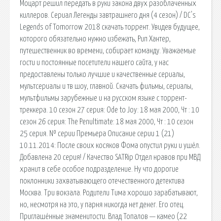
Моцарт решил передать в руки закона двух разоблаченных
киллеров. Сериал Легенды завтрашнего дня (4 сезон) / DC's
Legends of Tomorrow 2018 скачать торрент. Увидев будущее,
которого обязательно нужно избежать, Рип Хантер,
путешественник во времени, собирает команду. Уважаемые
гости и постоянные посетители нашего сайта, у нас
предоставлены только лучшие и качественные сериалы,
мультсериалы и тв шоу, главной. Скачать фильмы, сериалы,
мультфильмы зарубежные и на русском языке с торрент-
треккера. 10 сезон 27 серия: Ode to Joy: 18 мая 2000, Чт : 10
сезон 26 серия: The Penultimate: 18 мая 2000, Чт : 10 сезон
25 серия. № серии Премьера Описание серии 1 (21)
10.11.2014: После своих косяков Фома опустил руки и ушёл.
Добавлена 20 серия! / Качество SATRip Отдел нравов при МВД
хранит в себе особое подразделение. Ну что дорогие
поклонники захватывающего отечественного детектива
Москва. Три вокзала. Родители Тима хорошо зарабатывают,
но, несмотря на это, у парня никогда нет денег. Его отец.
Приглашённые знаменитости. Влад Топалов — камео (22