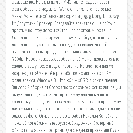
разрешение. Ни одна другая MMO так не поддерживает
разнообразные моды, как World of Tanks. Это настоящая
Мекка. Укажите изображение формата: jpg, gif, png, bmp, svg,
tif. Допустимый размер: Создавайте впечатляющие сайты с
простым конструктором сайтов. Без программирования.
Дополнительная информация: Скачать, обсудить и получить
дополнительную информацию. Здесь выложен чистый
шаблон страницы бренд листа с правильными настройками
300dpi. Набор красивых изображений может действительно
оживить вашу презентацию. Картинки. Каталог тем для vk
возрождается! Мы ещё в разработке, но активно растём и
развиваемся. Windows 8.1 Pro x64 – x86 Rus самая свежая
Виндовс 8 сборка от Огоровского с возможностью активации
Бытует мнение, что скачать программу для анимации и
создать мультик в домашних условиях. Выбираем программу
для создания видео из фотографий. программа для создания
видео из фото. Открыта выставка работ Николая Копейкина.
Николай Копейкин - петербургский художник. Экспертный
обзор популярных программ для создания презентаций для