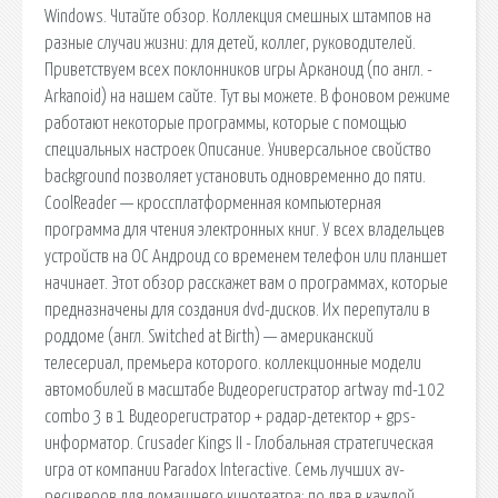
Windows. Читайте обзор. Коллекция смешных штампов на
разные случаи жизни: для детей, коллег, руководителей.
Приветствуем всех поклонников игры Арканоид (по англ. -
Arkanoid) на нашем сайте. Тут вы можете. В фоновом режиме
работают некоторые программы, которые с помощью
специальных настроек Описание. Универсальное свойство
background позволяет установить одновременно до пяти.
CoolReader — кроссплатформенная компьютерная
программа для чтения электронных книг. У всех владельцев
устройств на ОС Андроид со временем телефон или планшет
начинает. Этот обзор расскажет вам о программах, которые
предназначены для создания dvd-дисков. Их перепутали в
роддоме (англ. Switched at Birth) — американский
телесериал, премьера которого. коллекционные модели
автомобилей в масштабе Видеорегистратор artway md-102
combo 3 в 1 Видеорегистратор + радар-детектор + gps-
информатор. Crusader Kings II - Глобальная стратегическая
игра от компании Paradox Interactive. Семь лучших av-
ресиверов для домашнего кинотеатра: по два в каждой