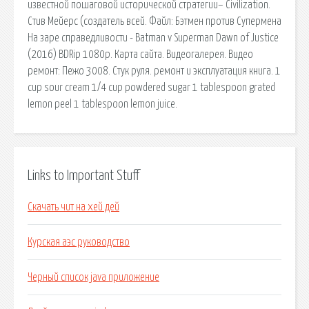
известной пошаговой исторической стратегии– Civilization.
Стив Мейерс (создатель всей. Файл: Бэтмен против Супермена
На заре справедливости - Batman v Superman Dawn of Justice
(2016) BDRip 1080p. Карта сайта. Видеогалерея. Видео
ремонт: Пежо 3008. Стук руля. ремонт и эксплуатация книга. 1
cup sour cream 1/4 cup powdered sugar 1 tablespoon grated
lemon peel 1 tablespoon lemon juice.
Links to Important Stuff
Скачать чит на хей дей
Курская аэс руководство
Черный список java приложение