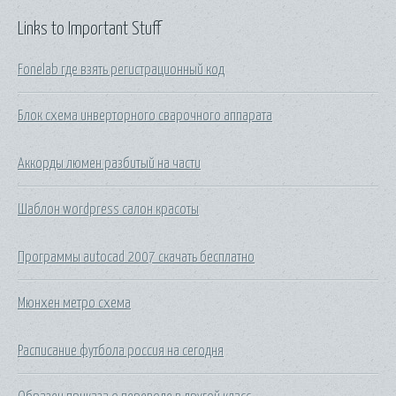
Links to Important Stuff
Fonelab где взять регистрационный код
Блок схема инверторного сварочного аппарата
Аккорды люмен разбитый на части
Шаблон wordpress салон красоты
Программы autocad 2007 скачать бесплатно
Мюнхен метро схема
Расписание футбола россия на сегодня