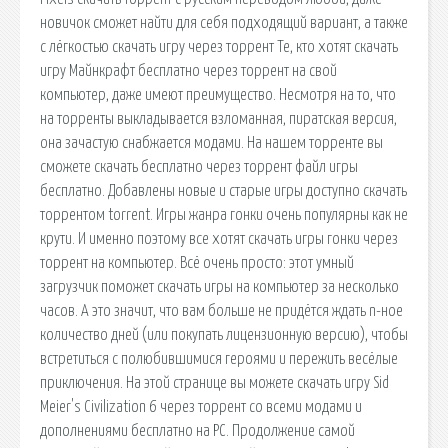
новичок сможет найти для себя подходящий вариант, а также
с лёгкостью скачать игру через торрент Те, кто хотят скачать
игру Майнкрафт бесплатно через торрент на свой
компьютер, даже имеют преимущество. Несмотря на то, что
на торренты выкладывается взломанная, пиратская версия,
она зачастую снабжается модами. На нашем торренте вы
сможете скачать бесплатно через торрент файл игры
бесплатно. Добавлены новые и старые игры доступно скачать
торрентом torrent. Игры жанра гонки очень популярны как не
крути. И именно поэтому все хотят скачать игры гонки через
торрент на компьютер. Всё очень просто: этот умный
загрузчик поможет скачать игры на компьютер за несколько
часов. А это значит, что вам больше не придётся ждать n-ное
количество дней (или покупать лицензионную версию), чтобы
встретиться с полюбившимися героями и пережить весёлые
приключения. На этой странице вы можете скачать игру Sid
Meier's Civilization 6 через торрент со всеми модами и
дополнениями бесплатно на PC. Продолжение самой