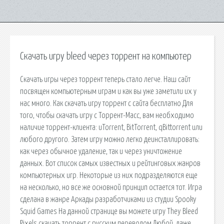
Скачать игру bleed через торрент на компьютер
Скачать игры через торрент теперь стало легче. Наш сайт
посвящен компьютерным играм и как вы уже заметили их у
нас много. Как скачать игру торрент с сайта бесплатно Для
того, чтобы скачать игру с Торрент-Масс, вам необходимо
наличие торрент-клиента: uTorrent, BitTorrent, qBittorrent или
любого другого. Затем игру можно легко деинсталлировать:
как через обычное удаление, так и через уничтожение
данных. Вот список самых известных и рейтинговых жанров
компьютерных игр. Некоторые из них подразделяются еще
на несколько, но все же основной принцип остается тот. Игра
сделана в жанре Аркады разработчиками из студии Spooky
Squid Games На данной странице вы можете игру They Bleed
Pixels скачать торрент с русским переводом Любой, даже