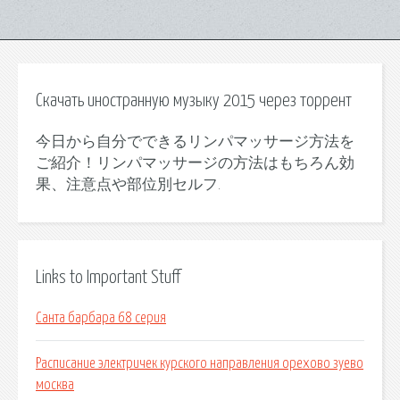
Скачать иностранную музыку 2015 через торрент
今日から自分でできるリンパマッサージ方法を
ご紹介！リンパマッサージの方法はもちろん効
果、注意点や部位別セルフ.
Links to Important Stuff
Санта барбара 68 серия
Расписание электричек курского направления орехово зуево
москва