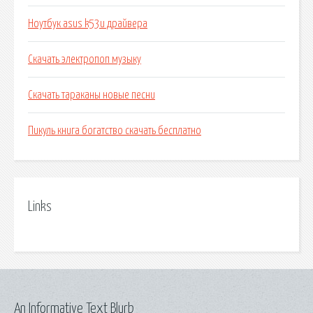
Ноутбук asus k53u драйвера
Скачать электропоп музыку
Скачать тараканы новые песни
Пикуль книга богатство скачать бесплатно
Links
An Informative Text Blurb