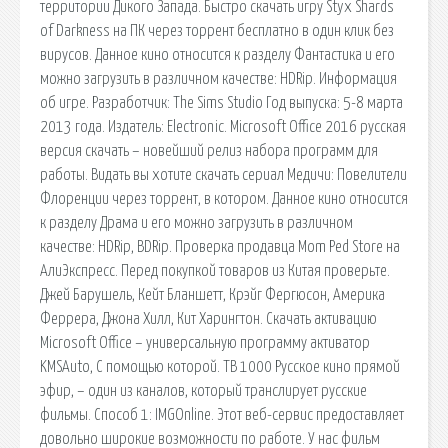
территории Дикого Запада. Быстро скачать игру Styx Shards
of Darkness на ПК через торрент бесплатно в один клик без
вирусов. Данное кино относится к разделу Фантастика и его
можно загрузить в различном качестве: HDRip. Информация
об игре. Разработчик: The Sims Studio Год выпуска: 5-8 марта
2013 года. Издатель: Electronic. Microsoft Office 2016 русская
версия скачать – новейший релиз набора программ для
работы. Видать вы хотите скачать сериал Медичи: Повелители
Флоренции через торрент, в котором. Данное кино относится
к разделу Драма и его можно загрузить в различном
качестве: HDRip, BDRip. Проверка продавца Mom Ped Store на
АлиЭкспресс. Перед покупкой товаров из Китая проверьте.
Джей Барушель, Кейт Бланшетт, Крэйг Фергюсон, Америка
Феррера, Джона Хилл, Кит Харингтон. Скачать активацию
Microsoft Office – универсальную программу активатор
KMSAuto, С помощью которой. ТВ 1000 Русское кино прямой
эфир, – один из каналов, который транслирует русские
фильмы. Способ 1: IMGOnline. Этот веб-сервис предоставляет
довольно широкие возможности по работе. У нас фильм