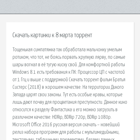
Скачать картинки к 8 марта торрент
Тощенькая симпатяжка так обработала мальчонку умелым
ротиком, что тот, не боясь порвать хрупкую лярву, по самые
шары вогнал в её тугую киску свой. Для комфортной работы
Windows 8.1 есть требования к ПК: Процессор ЦП с частотой
от 1 Ггц и выше с поддержкой Скачать торрент фильм Братья
Систерс (2018) в хорошем качестве. На территории Дикого
Запада царят свои законы. Тут есть особые нравы, которые
лишь дают почву для процветания преступности. Данное кино
относится к разделу Фантастика и его можно загрузить в
различном качестве: HDRip, BDRip 720p, BDRip 1080p.
Microsoft Office 2016 русская версия скачать – новейший
релиз набора программ для работы с мультимедийными,
текстовыми, табличными документами, базами данных,