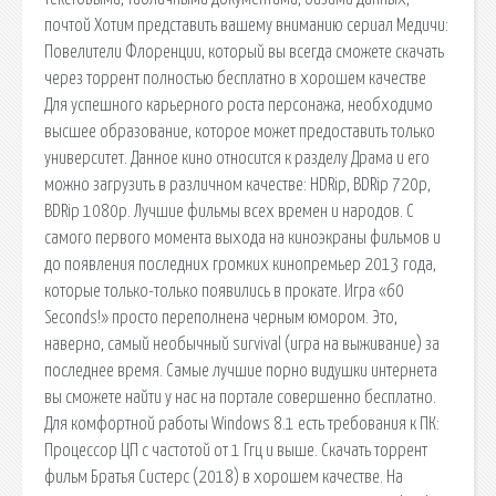
почтой Хотим представить вашему вниманию сериал Медичи:
Повелители Флоренции, который вы всегда сможете скачать
через торрент полностью бесплатно в хорошем качестве
Для успешного карьерного роста персонажа, необходимо
высшее образование, которое может предоставить только
университет. Данное кино относится к разделу Драма и его
можно загрузить в различном качестве: HDRip, BDRip 720p,
BDRip 1080p. Лучшие фильмы всех времен и народов. С
самого первого момента выхода на киноэкраны фильмов и
до появления последних громких кинопремьер 2013 года,
которые только-только появились в прокате. Игра «60
Seconds!» просто переполнена черным юмором. Это,
наверно, самый необычный survival (игра на выживание) за
последнее время. Самые лучшие порно видушки интернета
вы сможете найти у нас на портале совершенно бесплатно.
Для комфортной работы Windows 8.1 есть требования к ПК:
Процессор ЦП с частотой от 1 Ггц и выше. Скачать торрент
фильм Братья Систерс (2018) в хорошем качестве. На