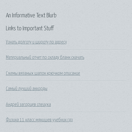
An Informative Text Blurb
Links to Important Stuff
Узнать долготу и широту по адресу
Материальный отчет по складу бланк скачать
Схемы вязаных шапок крючком описание
Самый лучший аккорды
Андрей загорцев спецуха
Физика 11 класс мякишев учебник гдз