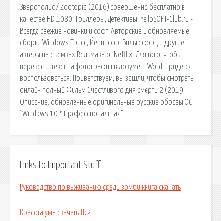
Зверополис / Zootopia (2016) совершенно бесплатно в
качестве HD 1080. Триллеры, Детективы. YelloSOFT-Club.ru -
Всегда свежие новинки и софт! Авторские и обновляемые
сборки Windows Трисс, Йеннифэр, Вильгефорц и другие
актеры на съемках Ведьмака от Netflix. Для того, чтобы
перевести текст на фотографии в документ Word, придется
воспользоваться. Приветствуем, вы зашли, чтобы смотреть
онлайн полный Фильм Счастливого дня смерти 2 (2019.
Описание: обновленные оригинальные русские образы ОС
“Windows 10™ Профессиональная”.
Links to Important Stuff
Руководство по выживанию среди зомби книга скачать
Красота ума скачать fb2