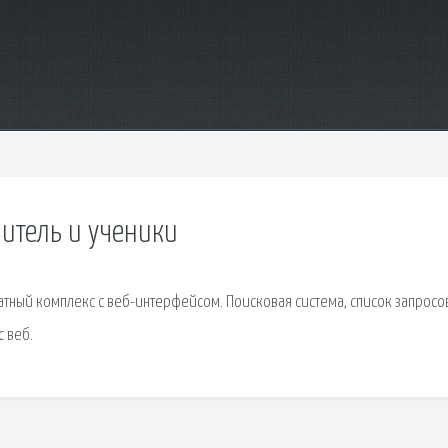
читель и ученики
тный комплекс с веб-интерфейсом. Поисковая сиcтема, список запросо
 веб.