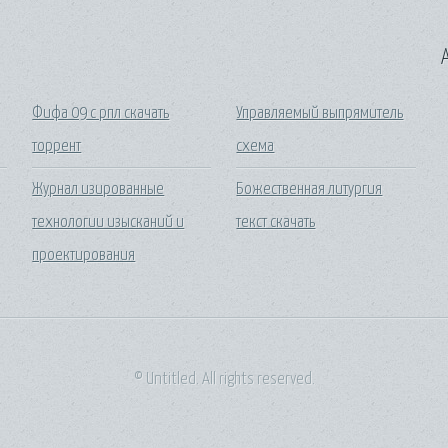
A
Фифа 09 с рпл скачать
Управляемый выпрямитель
торрент
схема
Журнал изированные
Божественная литургия
технологии изысканий и
текст скачать
проектирования
© Untitled. All rights reserved.