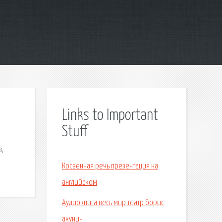
Links to Important
Stuff
в,
Косвенная речь презентация на
английском
Аудиокнига весь мир театр борис
акунин