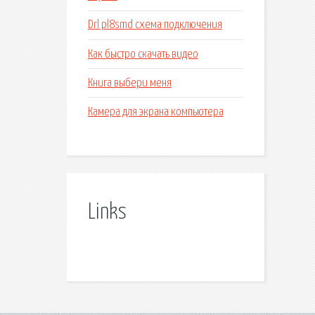
Drl pl8smd схема подключения
Как быстро скачать видео
Книга выбери меня
Камера для экрана компьютера
Links