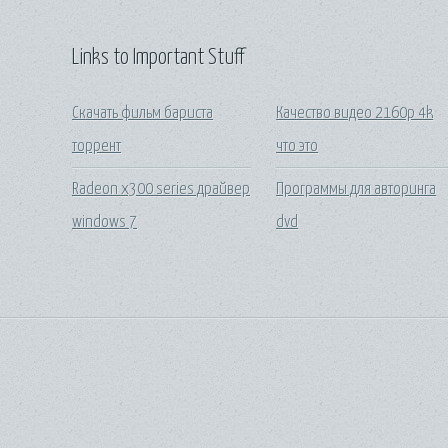
Links to Important Stuff
Скачать фильм бариста
Качество видео 2160p 4k
торрент
что это
Radeon x300 series драйвер
Программы для авторинга
windows 7
dvd