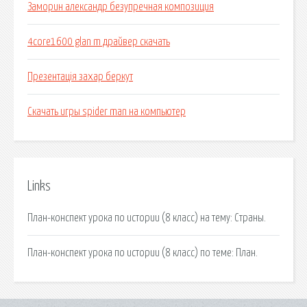
Заморин александр безупречная композиция
4core1600 glan m драйвер скачать
Презентація захар беркут
Скачать игры spider man на компьютер
Links
План-конспект урока по истории (8 класс) на тему: Страны.
План-конспект урока по истории (8 класс) по теме: План.