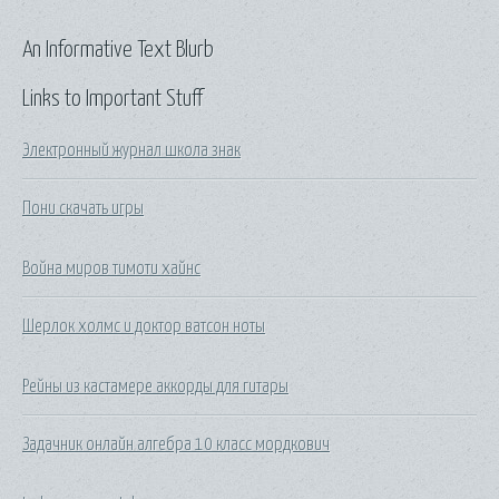
An Informative Text Blurb
Links to Important Stuff
Электронный журнал школа знак
Пони скачать игры
Война миров тимоти хайнс
Шерлок холмс и доктор ватсон ноты
Рейны из кастамере аккорды для гитары
Задачник онлайн алгебра 10 класс мордкович