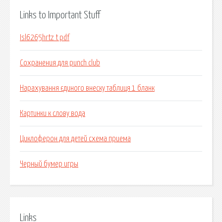
Links to Important Stuff
Isl6265hrtz t pdf
Сохранения для punch club
Нарахування єдиного внеску таблиця 1 бланк
Картинки к слову вода
Циклоферон для детей схема приема
Черный бумер игры
Links