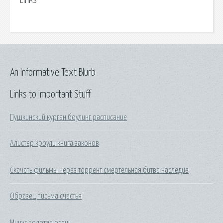
Links
An Informative Text Blurb
Links to Important Stuff
Пушкинский курган боулинг расписание
Алистер кроули книга законов
Скачать фильмы через торрент смертельная битва наследие
Образец письма счастья
Минус золотая осень