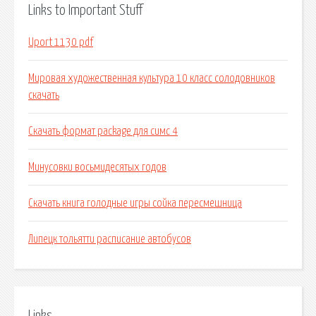
Links to Important Stuff
Uport 1130 pdf
Мировая художественная культура 10 класс солодовников
скачать
Скачать формат package для симс 4
Минусовки восьмидесятых годов
Скачать книга голодные игры сойка пересмешница
Липецк тольятти расписание автобусов