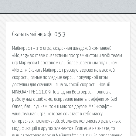
Скачать майнкрафт 0 5 3
Майнкрафт – это игра, созданная шведской компанией
«Mojang» во главе с известным программистом и любителем
игр Маркусом Перссоном или более известным под ником
«Notch». Скачать Майнкрафт русскую версию на высокой
скорости, самые последние версии популярной игры
доступны для скачивания на высокой скорости. Новый
MINECRAFT PE 1.11.0.9 Последняя Beta версия принесла
работу над ошибками, исправили вылеты с эффектом Bad
Omen, баги с динамитом и многое другое. Майнкрафт –
удивительная игра, которая сочетает в себе массу
интересных приключений, обильное количество различных
модификаций и других элементов. Если еще не знаете, то
вышла тестовая версия Майнкрафт 1.11.0.9! Ее определенно