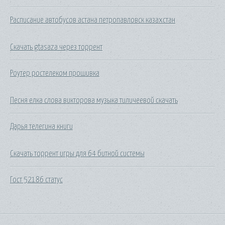
Расписание автобусов астана петропавловск казахстан
Скачать gtasaza через торрент
Роутер ростелеком прошивка
Песня елка слова викторова музыка тиличеевой скачать
Дарья телегина книги
Скачать торрент игры для 64 битной системы
Гост 52186 статус