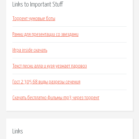
Links to Important Stuff
Торрент чумовые боты
Рамки для презентации со звездами
Игра inside скачать
Текст песни алла и кузя уезжает паровоз
Гост 2 305 68 виды разрезы сечения
Скачать бесплатно фильмы mp3 через торрент
Links