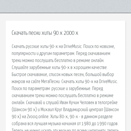
Скачать песни хиты 90 х 2000 х
Скачать русские хиты 90-х на DriveMusic. Поиск по новизне,
популярности и другим параметрам. Перед скачиванием
треки можно послушать бесплатно в режиме онлайн.
Слушайте зарубежные хиты 90-х в хорошем качестве.
Быстрое скачивание, список новых песен, большой выбор
жанров на сайте МегаПесни. Скачать хиты 90-х на DriveMusic.
Поиск по параметрам: русские и зарубежные. Перед
скачиванием треки можно послушать бесплатно в режиме
онлайн. Скачивай и слушай Иван Кучин Человек в телогрейке
(Шансон 90 х) и Михаил Круг Владимирский централ (Шансон
90 х) на Zvooq.online. Хиты 80-х, 90-х - в данном разделе
собрана вся лучшая музыка начиная от 1980 до 1990 годов.
Теперь не нужно искать эту музыку по всему интернету, теперь