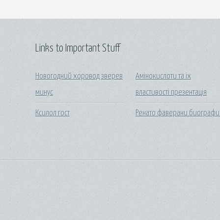
Links to Important Stuff
Новогодний хоровод зверев
Амінокислоти та їх
минус
властивості презентація
Ксилол гост
Ренато фаверани биографи