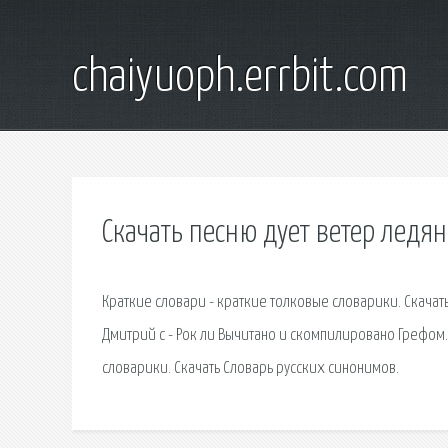
chaiyuoph.errbit.com
Скачать песню дует ветер ледя
Краткие словари - краткие толковые словарики. Скача
Дмитрий c - Рок ли Вычитано и скомпилировано Грефом.
словарики. Скачать Словарь русских синонимов.