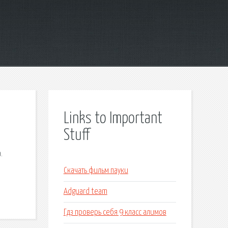
Links to Important
Stuff
.
Скачать фильм пауки
Adguard team
Гдз проверь себя 9 класс алимов