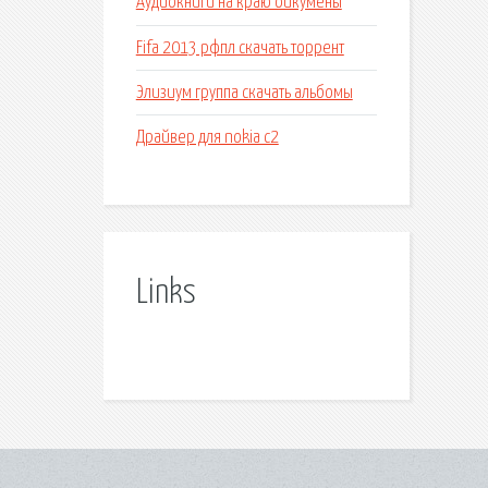
Аудиокниги на краю ойкумены
Fifa 2013 рфпл скачать торрент
Элизиум группа скачать альбомы
Драйвер для nokia c2
Links