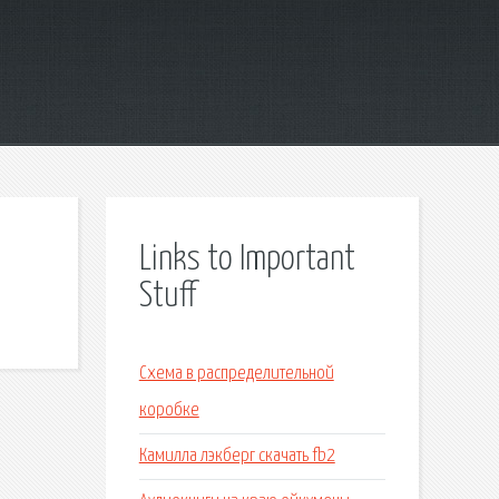
Links to Important
Stuff
Схема в распределительной
коробке
Камилла лэкберг скачать fb2