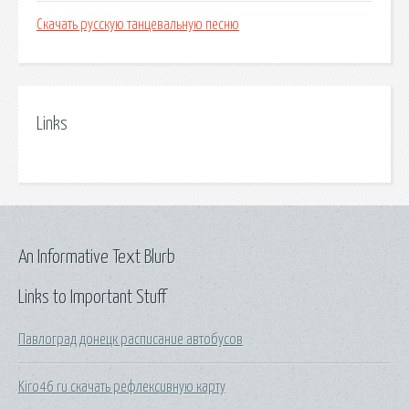
Скачать русскую танцевальную песню
Links
An Informative Text Blurb
Links to Important Stuff
Павлоград донецк расписание автобусов
Kiro46 ru скачать рефлексивную карту