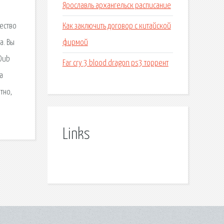
Ярославль архангельск расписание
Как заключить договор с китайской
ество
фирмой
a. Вы
 Dub
Far cry 3 blood dragon ps3 торрент
а
тно,
Links