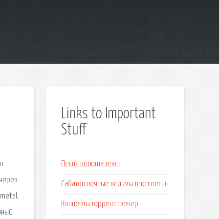
Links to Important
Stuff
on
Песня витюша текст
 через
Сабатон ночные ведьмы текст песни
metal,
Концерты торрент трекер
ийный