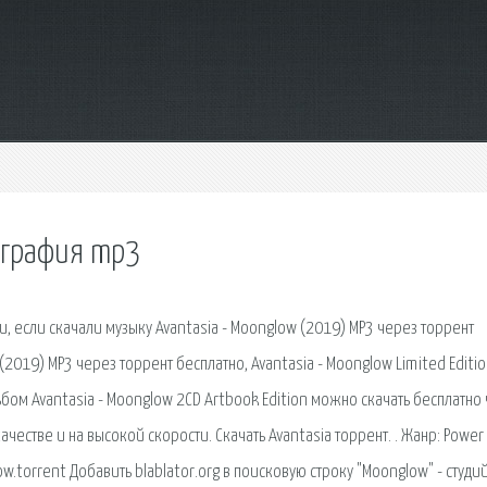
кография mp3
, если скачали музыку Avantasia - Moonglow (2019) MP3 через торрент
 (2019) MP3 через торрент бесплатно, Avantasia - Moonglow Limited Editi
ьбом Avantasia - Moonglow 2CD Artbook Edition можно скачать бесплатно
честве и на высокой скорости. Скачать Avantasia торрент. . Жанр: Power 
w.torrent Добавить blablator.org в поисковую строку "Moonglow" - студ