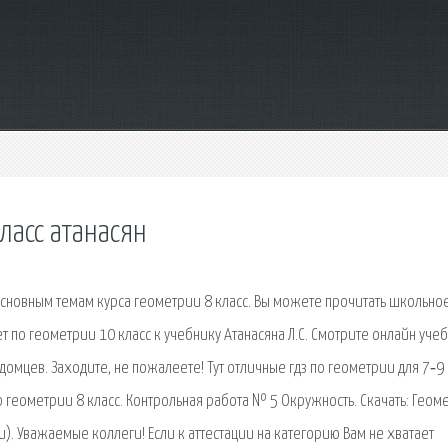
ласс атанасян
основным темам курса геометрии 8 класс. Вы можете прочитать школьно
т по геометрии 10 класс к учебнику Атанасяна Л.С. Смотрите онлайн уче
Кадомцев. Заходите, не пожалеете! Тут отличные гдз по геометрии для 7‐9
по геометрии 8 класс. Контрольная работа № 5 Окружность. Скачать: Геом
vu). Уважаемые коллеги! Если к аттестации на категорию Вам не хватает