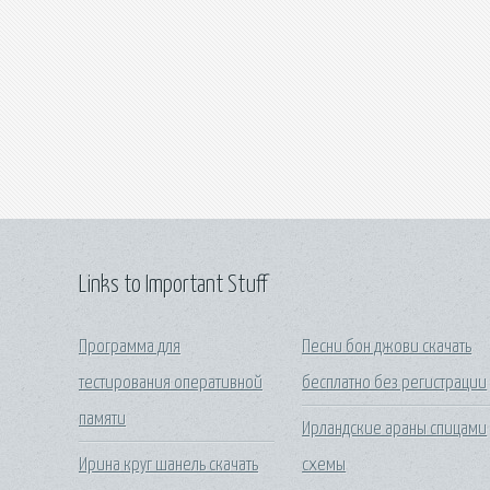
Links to Important Stuff
Программа для
Песни бон джови скачать
тестирования оперативной
бесплатно без регистрации
памяти
Ирландские араны спицами
Ирина круг шанель скачать
схемы