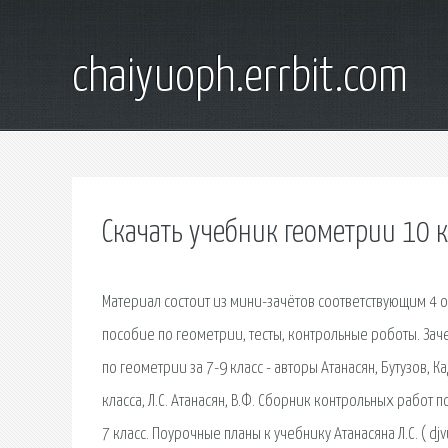
chaiyuoph.errbit.com
Скачать учебник геометрии 10 к
Материал состоит из мини-зачётов соответствующим 4 
пособие по геометрии, тесты, контрольные роботы. Заче
по геометрии за 7-9 класс - авторы Атанасян, Бутузов, 
класса, Л.С. Атанасян, В.Ф. Сборник контрольных работ 
7 класс. Поурочные планы к учебнику Атанасяна Л.С. ( dj