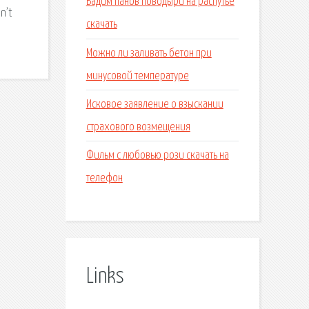
Вадим панов поводыри на распутье
n’t
скачать
Можно ли заливать бетон при
минусовой температуре
Исковое заявление о взыскании
страхового возмещения
Фильм с любовью рози скачать на
телефон
Links