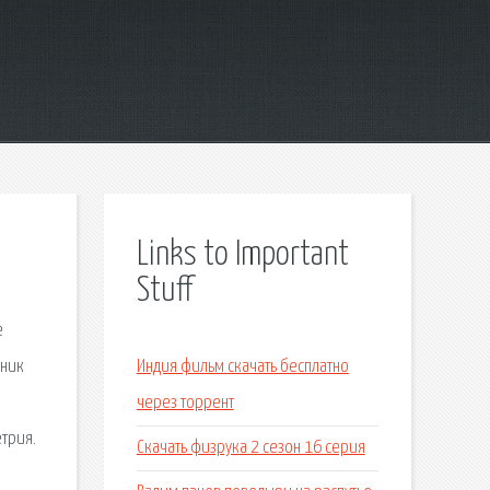
Links to Important
Stuff
е
бник
Индия фильм скачать бесплатно
через торрент
етрия.
Скачать физрука 2 сезон 16 серия