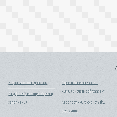
A
Неформальный договор
Строев биологическая
химия скачать pdf торрент
2 ндфл за 3 месяца образец
заполнения
Аэропорт книга скачать fb2
бесплатно