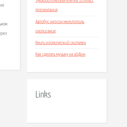
Эукариотическая клетка 10 класс
ент
презентация
Автобус херсон мелитополь
ьном
расписание
ерез
Книги космический скиталец
Как сделать музыку на айфон
Links