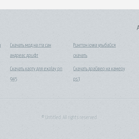
A
и
Скачать мод на гта сан
Рингтон iowa улыбайся
андреас дрифт
скачать
Скачать карту для explay pn
Скачать драйвер на камеру
945
ps3
© Untitled. All rights reserved.