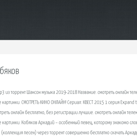
обяков
p3 из торрент Шансон музыка 2019-2018 Название. смотреть онлайн тел
ые картинки. СМОТРЕТЬ КИНО ОНЛАЙН! Сериал: КВЕСТ 2015 1 серия Expand 
треть онлайн бесплатно, без регистрации лучшие. смотреть онлайн теле
ые картинки. Кобяков Аркадий – особенный певец, которому знакомо сло
в (коллекция песен) через торрент совершенно бесплатно скачать Арка