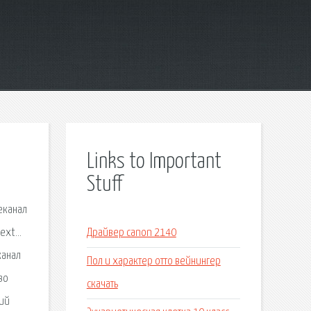
Links to Important
Stuff
еканал
text…
Драйвер canon 2140
канал
Пол и характер отто вейнингер
во
скачать
дий