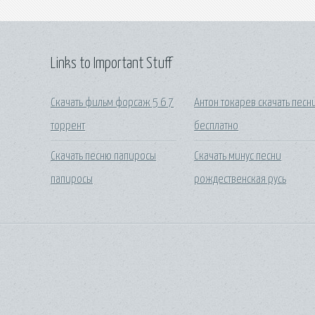
Links to Important Stuff
Скачать фильм форсаж 5 6 7
Антон токарев скачать песн
торрент
бесплатно
Скачать песню папиросы
Скачать минус песни
папиросы
рождественская русь