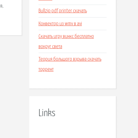
в,
Bullzip pdf printer скачать
Конвектор из wmv в avi
Скачать игру винкс бесплатно
вокруг света
Теория большого взрыва скачать
торрент
Links