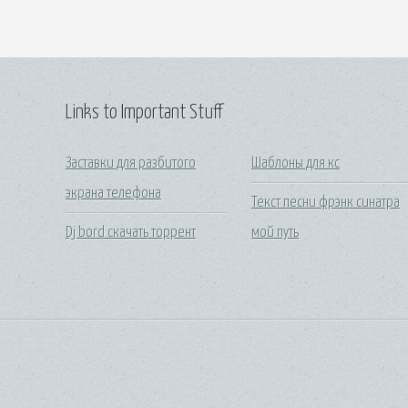
Links to Important Stuff
Заставки для разбитого
Шаблоны для кс
экрана телефона
Текст песни фрэнк синатра
Dj bord скачать торрент
мой путь