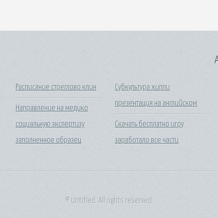
A
Расписание стреглово клин
Субкультура хиппи
презентация на английском
Направление на медико
социальную экспертизу
Скачать бесплатно игру
заполненное образец
заработало все части
© Untitled. All rights reserved.