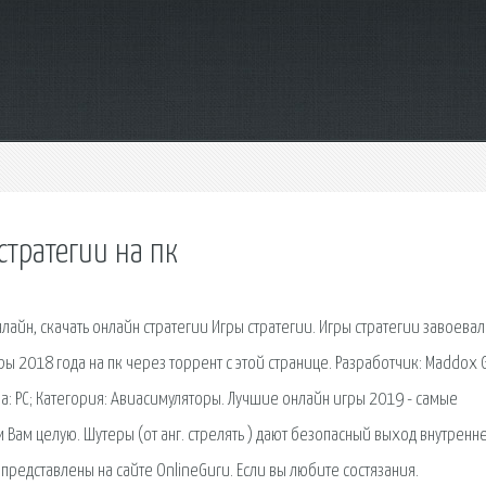
стратегии на пк
лайн, скачать онлайн стратегии Игры стратегии. Игры стратегии завоева
игры 2018 года на пк через торрент с этой странице. Разработчик: Maddox
рма: PC; Категория: Авиасимуляторы. Лучшие онлайн игры 2019 - самые
 Вам целую. Шутеры (от анг. стрелять ) дают безопасный выход внутренн
представлены на сайте OnlineGuru. Если вы любите состязания.