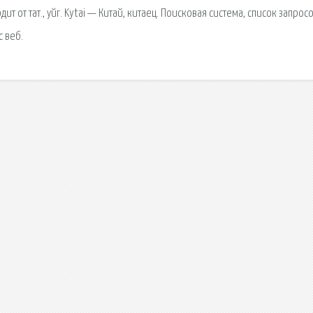
 от тат., уйг. Kytai — Китай, китаец. Поисковая сиcтема, список запросо
 веб.