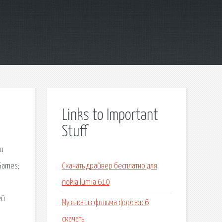
Links to Important
Stuff
ли
 Games;
Скачать драйвер бесплатно для
nokia lumia 610
ей
Музыка из фильма форсаж 6
скачать