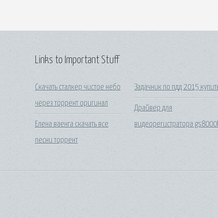
Links to Important Stuff
Скачать сталкер чистое небо
Задачник по пдд 2015 купит
через торрент оригинал
Драйвер для
Елена ваенга скачать все
видеорегистратора gs8000
песни торрент