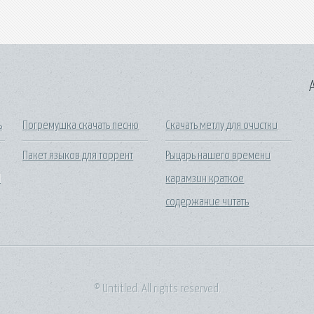
A
ь
Погремушка скачать песню
Скачать метлу для очистки
Пакет языков для торрент
Рыцарь нашего времени
l
карамзин краткое
содержание читать
© Untitled. All rights reserved.