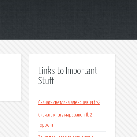
Links to Important
Stuff
Скачать светлана алексиевич fb2
Скачать книгу марсианин fb2
торрент