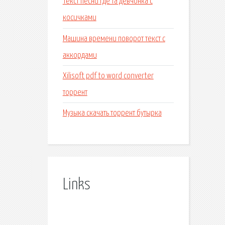
Текст песни где та девчонка с
косичками
Машина времени поворот текст с
аккордами
Xilisoft pdf to word converter
торрент
Музыка скачать торрент бутырка
Links