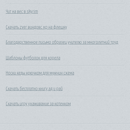
Чит на вес в skyrim
Скачать zver виндовс хр на флешку
Благодарственное письмо образец учителю за многолетний труд
Шаблоны футболок для корела
Носки кеды крючком для мужчин схема
Скачать бесплатно книгу ад и рай
Скачать игру ухаживание за котенком