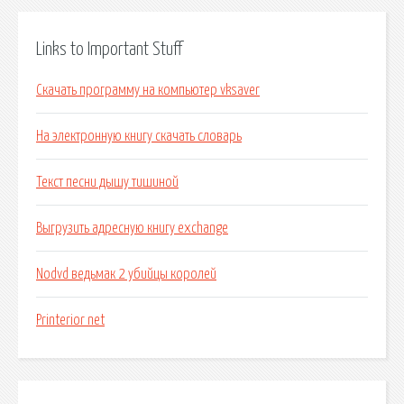
Links to Important Stuff
Скачать программу на компьютер vksaver
На электронную книгу скачать словарь
Текст песни дышу тишиной
Выгрузить адресную книгу exchange
Nodvd ведьмак 2 убийцы королей
Printerior net