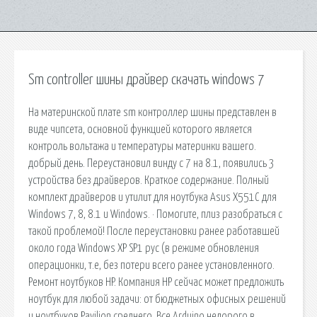
Sm controller шины драйвер скачать windows 7
На материнской плате sm контроллер шины представлен в
виде чипсета, основной функцией которого является
контроль вольтажа и температуры материнки вашего.
добрый день. Переустановил винду с 7 на 8.1, появились 3
устройства без драйверов. Краткое содержание. Полный
комплект драйверов и утилит для ноутбука Asus X551C для
Windows 7, 8, 8.1 и Windows. · Помогите, плиз разобраться с
такой проблемой! После переустановки ранее работавшей
около года Windows XP SP1 рус (в режиме обновления
операционки, т.е, без потери всего ранее установленного.
Ремонт ноутбуков HP. Компания HP сейчас может предложить
ноутбук для любой задачи: от бюджетных офисных решений
и ноутбуков Pavilion среднего. Все Arduino недорого в