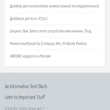
Драйвер для контроллера универсальной последовательной.
Драйвера для Asus X551C.
решено Звук Запуск этого устройства невозможен. (Код.
Ремонт ноутбуков hp (Compaq, Mini, ProBook, Pavilion.
ARDUINO недорого в Москве.
An Informative Text Blurb
Links to Important Stuff
D link dfe 500tx driver win 7