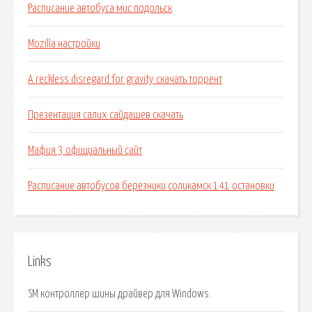
Расписание автобуса мис подольск
Mozilla настройки
A reckless disregard for gravity скачать торрент
Презентация салих сайдашев скачать
Мафия 3 официальный сайт
Расписание автобусов березники соликамск 141 остановки
Links
SM контроллер шины драйвер для Windows.