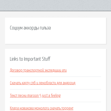
Социум аккорды гильза
Links to Important Stuff
Договор транспортной экспедиции ати
Скачать карту спб и ленобласти для андроид
Текст песни maroon 5 just a feeling
Клара новикова монологи скачать торрент