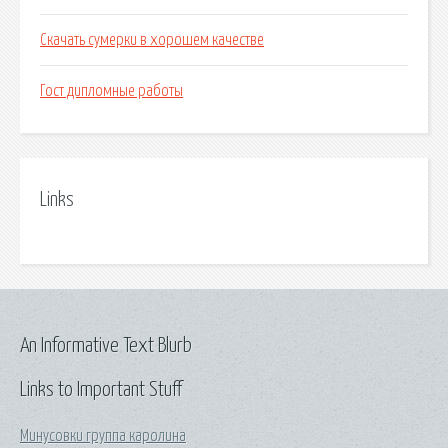
Скачать сумерки в хорошем качестве
Гост дипломные работы
Links
An Informative Text Blurb
Links to Important Stuff
Минусовки группа каролина