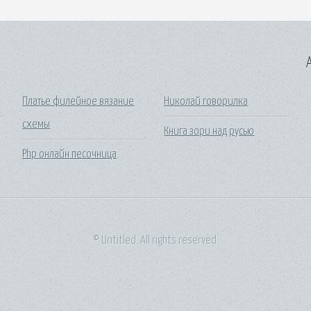
A
Платье филейное вязание
Николай говорилка
схемы
л
Книга зори над русью
Php онлайн песочница
© Untitled. All rights reserved.