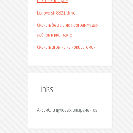
Плагин айс стрим
Lenovo sk 8821 driver
Скачать бесплатно программу для
лайков в вконтакте
Скачать игры на на нокиа люмия
Links
Ансамбли духовых инструментов.