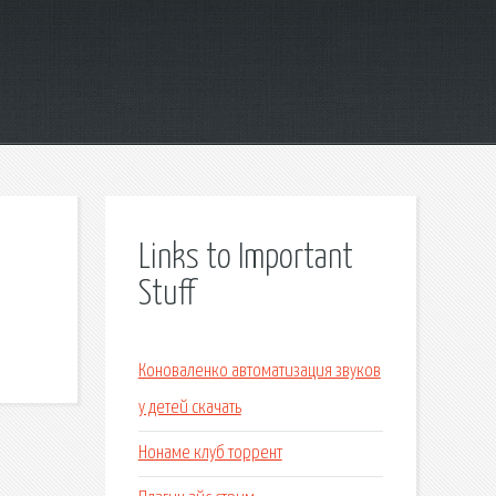
Links to Important
Stuff
Коноваленко автоматизация звуков
у детей скачать
Нонаме клуб торрент