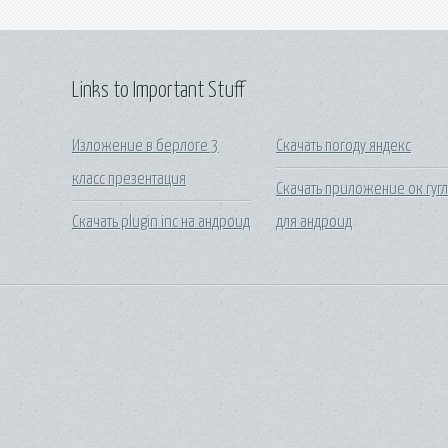
Links to Important Stuff
Изложение в берлоге 3
Скачать погоду яндекс
класс презентация
Скачать приложение ок гуг
Скачать plugin inc на андроид
для андроид